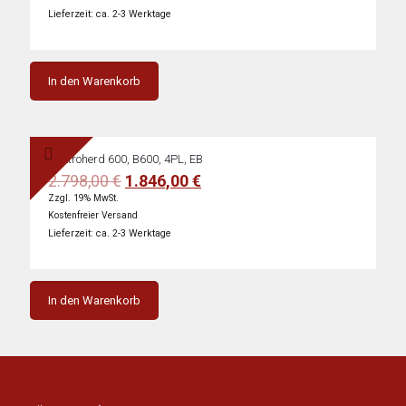
3.249,00 €
2.144,00 €.
Lieferzeit: ca. 2-3 Werktage
In den Warenkorb
Elektroherd 600, B600, 4PL, EB
Ursprünglicher
Aktueller
2.798,00
€
1.846,00
€
Preis
Preis
Zzgl. 19% MwSt.
war:
ist:
Kostenfreier Versand
2.798,00 €
1.846,00 €.
Lieferzeit: ca. 2-3 Werktage
In den Warenkorb