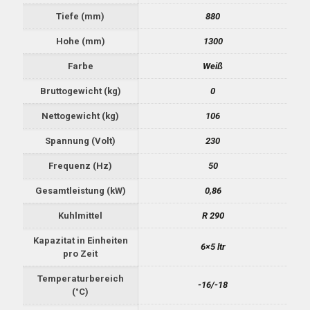
Tiefe (mm)
880
Hohe (mm)
1300
Farbe
Weiß
Bruttogewicht (kg)
0
Nettogewicht (kg)
106
Spannung (Volt)
230
Frequenz (Hz)
50
Gesamtleistung (kW)
0,86
Kuhlmittel
R 290
Kapazitat in Einheiten
6×5 ltr
pro Zeit
Temperaturbereich
-16/-18
(°C)