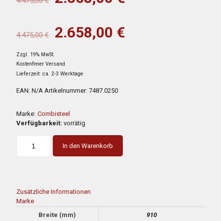
4.475,00
€
Preis
Preis
war:
ist:
Ursprünglicher
Aktueller
2.658,00
€
4.475,00
€
4.475,00 €
2.658,00 €.
Preis
Preis
Zzgl. 19% MwSt.
war:
ist:
Kostenfreier Versand
4.475,00 €
2.658,00 €.
Lieferzeit: ca. 2-3 Werktage
EAN:
N/A
Artikelnummer:
7487.0250
Marke:
Combisteel
Verfügbarkeit:
vorrätig
In den Warenkorb
Zusätzliche Informationen
Marke
Breite (mm)
910