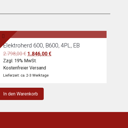
Elektroherd 600, B600, 4PL, EB
Ursprünglicher
Aktueller
2.798,00
€
1.846,00
€
Preis
Preis
Zzgl. 19% MwSt.
war:
ist:
Kostenfreier Versand
2.798,00 €
1.846,00 €.
Lieferzeit: ca. 2-3 Werktage
In den Warenkorb