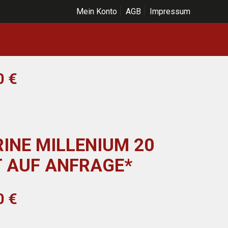
Mein Konto
AGB
Impressum
icher
Aktueller
00
€
Preis
ist:
0 €
14.315,00 €.
RINE MILLENIUM 20
 AUF ANFRAGE*
icher
Aktueller
00
€
Preis