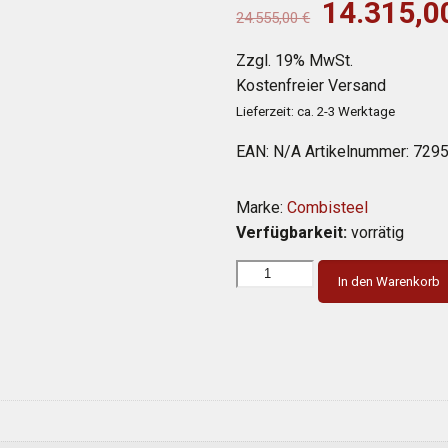
war:
Ursprüngl
14.315,
24.555,00
€
24.555,0
Preis
Zzgl. 19% MwSt.
war:
Kostenfreier Versand
24.555,0
Lieferzeit: ca. 2-3 Werktage
EAN:
N/A
Artikelnummer:
7295
Marke:
Combisteel
Verfügbarkeit:
vorrätig
In den Warenkorb