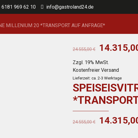
) 6181 969 62 10
info@gastroland24.de
INE MILLENIUM 20 *TRANSPORT AUF ANFRAGE*
Ursprüngl
14.315,
24.555,00
€
Preis
Zzgl. 19% MwSt.
war:
Kostenfreier Versand
24.555,0
Lieferzeit: ca. 2-3 Werktage
SPEISEISVIT
*TRANSPORT
Ursprüngl
14.315,
24.555,00
€
Preis