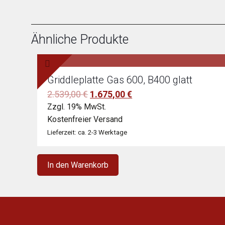
Ähnliche Produkte
Griddleplatte Gas 600, B400 glatt
Ursprünglicher
Aktueller
2.539,00
€
1.675,00
€
Preis
Preis
Zzgl. 19% MwSt.
war:
ist:
Kostenfreier Versand
2.539,00 €
1.675,00 €.
Lieferzeit: ca. 2-3 Werktage
In den Warenkorb