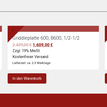
Griddleplatte 600, B600, 1/2-1/2
Ursprünglicher
Aktueller
2.439,00
€
1.609,00
€
Preis
Preis
Zzgl. 19% MwSt.
war:
ist:
Kostenfreier Versand
2.439,00 €
1.609,00 €.
Lieferzeit: ca. 2-3 Werktage
In den Warenkorb