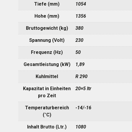
Tiefe (mm)
1054
Hohe (mm)
1356
Bruttogewicht (kg)
380
Spannung (Volt)
230
Frequenz (Hz)
50
Gesamtleistung (kW)
1,89
Kuhlmittel
R 290
Kapazitat in Einheiten
20×5 ltr
pro Zeit
Temperaturbereich
-14/-16
(°C)
Inhalt Brutto (Ltr.)
1080