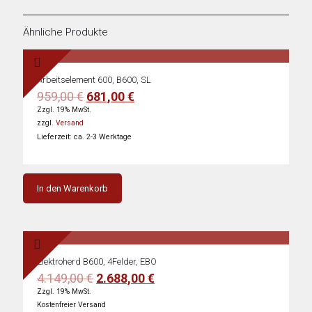
Ähnliche Produkte
Arbeitselement 600, B600, SL
Ursprünglicher
Aktueller
959,00
€
681,00
€
Preis
Preis
Zzgl. 19% MwSt.
war:
ist:
zzgl.
Versand
959,00 €
681,00 €.
Lieferzeit: ca. 2-3 Werktage
In den Warenkorb
Elektroherd B600, 4Felder, EBO
Ursprünglicher
Aktueller
4.149,00
€
2.688,00
€
Preis
Preis
Zzgl. 19% MwSt.
war:
ist:
Kostenfreier Versand