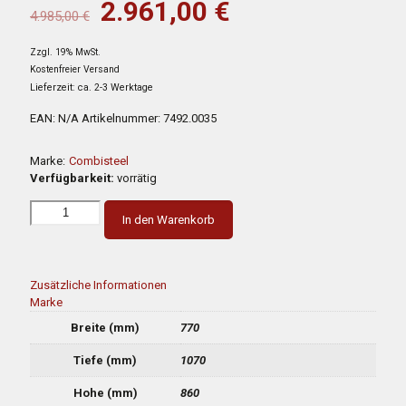
war:
ist:
Ursprünglicher
Aktueller
2.961,00
€
4.985,00
€
4.985,00 €
2.961,00 €.
Preis
Preis
Zzgl. 19% MwSt.
war:
ist:
Kostenfreier Versand
4.985,00 €
2.961,00 €.
Lieferzeit: ca. 2-3 Werktage
EAN:
N/A
Artikelnummer:
7492.0035
Marke:
Combisteel
Verfügbarkeit:
vorrätig
In den Warenkorb
Zusätzliche Informationen
Marke
Breite (mm)
770
Tiefe (mm)
1070
Hohe (mm)
860