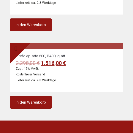
4.149,00 €
2.688,00 €.
Lieferzeit: ca. 2-3 Werktage
In den Warenkorb
Griddleplatte 600, B400, glatt
Ursprünglicher
Aktueller
2.298,00
€
1.516,00
€
Preis
Preis
Zzgl. 19% MwSt.
war:
ist:
Kostenfreier Versand
2.298,00 €
1.516,00 €.
Lieferzeit: ca. 2-3 Werktage
In den Warenkorb