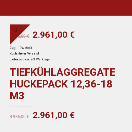
Ursprünglicher
Aktueller
2.961,00
€
4.985,00
€
Preis
Preis
Zzgl. 19% MwSt.
war:
ist:
Kostenfreier Versand
4.985,00 €
2.961,00 €.
Lieferzeit: ca. 2-3 Werktage
TIEFKÜHLAGGREGATE
HUCKEPACK 12,36-18
M3
Ursprünglicher
Aktueller
2.961,00
€
4.985,00
€
Preis
Preis