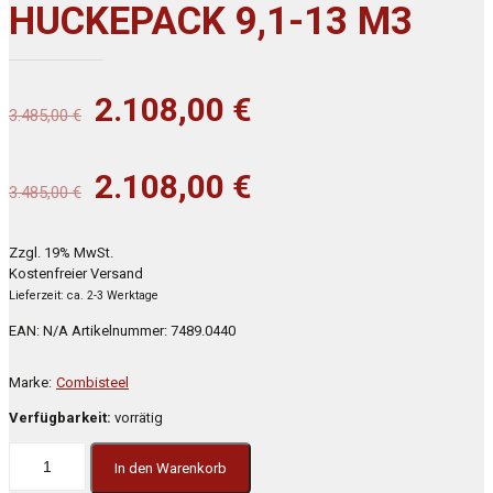
HUCKEPACK 9,1-13 M3
Ursprünglicher
Aktueller
2.108,00
€
3.485,00
€
Preis
Preis
war:
ist:
Ursprünglicher
Aktueller
2.108,00
€
3.485,00
€
3.485,00 €
2.108,00 €.
Preis
Preis
war:
ist:
Zzgl. 19% MwSt.
Kostenfreier Versand
3.485,00 €
2.108,00 €.
Lieferzeit: ca. 2-3 Werktage
EAN:
N/A
Artikelnummer:
7489.0440
Marke:
Combisteel
Verfügbarkeit:
vorrätig
In den Warenkorb