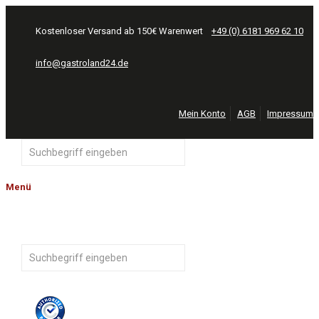
Kostenloser Versand ab 150€ Warenwert
+49 (0) 6181 969 62 10
info@gastroland24.de
Mein Konto
AGB
Impressum
Menü