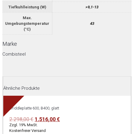
Tiefkuhlleistung (W)
>9,1-13
Max.
Umgebungstemperatur
43
(°C)
Marke
Combisteel
Ähnliche Produkte
Griddleplatte 600, B400, glatt
Ursprünglicher
Aktueller
2.298,00
€
1.516,00
€
Preis
Preis
Zzgl. 19% MwSt.
war:
ist:
Kostenfreier Versand