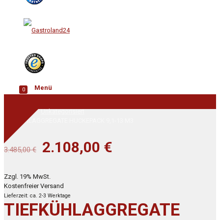
Menü
0
Startseite
Unkategorisiert
TIEFKÜHLAGGREGATE HUCKEPACK 9,1-13 M3
Ursprünglicher
Aktueller
2.108,00
€
3.485,00
€
Preis
Preis
war:
ist:
Zzgl. 19% MwSt.
Kostenfreier Versand
3.485,00 €
2.108,00 €.
Lieferzeit: ca. 2-3 Werktage
TIEFKÜHLAGGREGATE