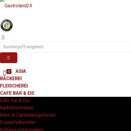
ASIA
0
BÄCKEREI
FLEISCHEREI
CAFE BAR & EIS
Cafe Bar & Eis
Barkühlschränke
Kühl- & Zubereitungstische
Eiswürfelbereiter
Kaffeevollautomaten