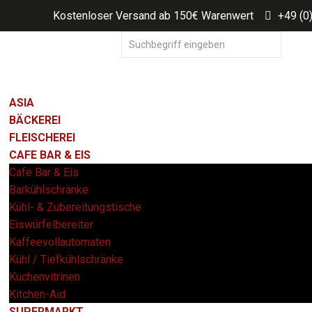
Kostenloser Versand ab 150€ Warenwert
+49 (0
ASIA
BÄCKEREI
FLEISCHEREI
CAFE BAR & EIS
Cafe Bar & Eis
Barkühlschränke
Kühl- & Zubereitungstische
Eiswürfelbereiter
Kaffeevollautomaten
Kühl / Tiefkühlschränke
Kuchenvitrinen
Kitchen-Aid
SUPERMARKT