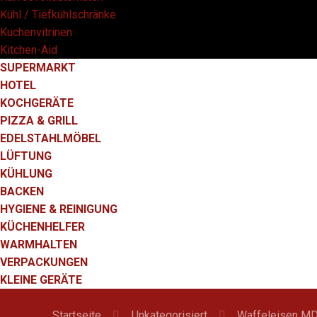
Kühl / Tiefkühlschränke
Kuchenvitrinen
Kitchen-Aid
SUPERMARKT
HOTEL
KOCHGERÄTE
PIZZA & GRILL
EDELSTAHLMÖBEL
LÜFTUNG
KÜHLUNG
BACKEN
HYGIENE & REINIGUNG
KÜCHENHELFER
WARMHALTEN
VERPACKUNGEN
KLEINE GERÄTE
Startseite
Unkategorisiert
Waffeleisen M