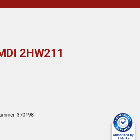
 MDI 2HW211
lnummer:
370198