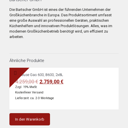
Die Bartscher GmbH ist eines der führenden Unternehmen der
Großküchenbranche in Europa. Das Produktsortiment umfasst
eine große Auswahl an professionellen Geräten, praktischen
Küchenhelfern und innovativen Produktlösungen. Alles, was im
modernen Großküchenbetrieb benötigt wird, um effizient zu
arbeiten.
Ähnliche Produkte
Fritteuse Gas 600, B600, 2x8L
Ursprünglicher
Aktueller
4.259,00
€
2.759,00
€
Preis
Preis
Zzgl. 19% MwSt.
war:
ist:
Kostenfreier Versand
4.259,00 €
2.759,00 €.
Lieferzeit: ca. 2-3 Werktage
In den Warenkorb