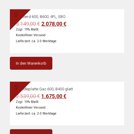
Gasherd 600, B600, 4FL, EBO
Ursprünglicher
Aktueller
3.149,00
€
2.078,00
€
Preis
Preis
Zzgl. 19% MwSt.
war:
ist:
Kostenfreier Versand
3.149,00 €
2.078,00 €.
Lieferzeit: ca. 2-3 Werktage
In den Warenkorb
Griddleplatte Gas 600, B400 glatt
Ursprünglicher
Aktueller
2.539,00
€
1.675,00
€
Preis
Preis
Zzgl. 19% MwSt.
war:
ist:
Kostenfreier Versand
2.539,00 €
1.675,00 €.
Lieferzeit: ca. 2-3 Werktage