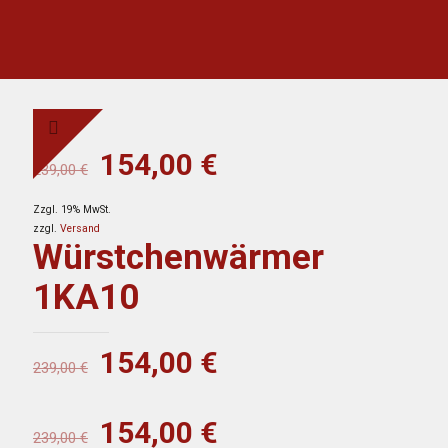
Ursprünglicher
Aktueller
154,00
€
239,00
€
Preis
Preis
Zzgl. 19% MwSt.
war:
ist:
zzgl.
Versand
239,00 €
154,00 €.
Würstchenwärmer
1KA10
Ursprünglicher
Aktueller
154,00
€
239,00
€
Preis
Preis
war:
ist:
Ursprünglicher
Aktueller
154,00
€
239,00
€