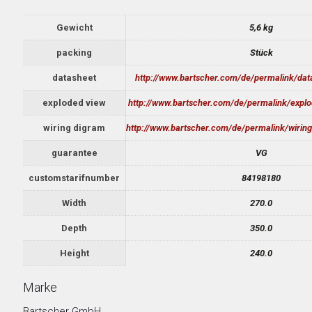
Gewicht
5,6 kg
packing
Stück
datasheet
http://www.bartscher.com/de/permalink/da
exploded view
http://www.bartscher.com/de/permalink/expl
wiring digram
http://www.bartscher.com/de/permalink/wiri
guarantee
VG
customstarifnumber
84198180
Width
270.0
Depth
350.0
Height
240.0
Marke
Bartscher GmbH