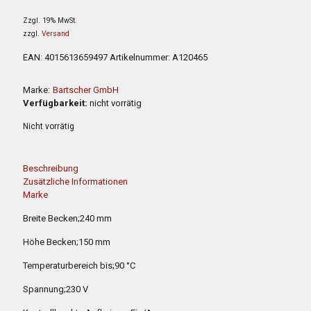
239,00 €
154,00 €.
Preis
Preis
Zzgl. 19% MwSt.
war:
ist:
zzgl.
Versand
239,00 €
154,00 €.
EAN:
4015613659497
Artikelnummer:
A120465
Marke:
Bartscher GmbH
Verfügbarkeit:
nicht vorrätig
Nicht vorrätig
Beschreibung
Zusätzliche Informationen
Marke
Breite Becken;240 mm
Höhe Becken;150 mm
Temperaturbereich bis;90 °C
Spannung;230 V