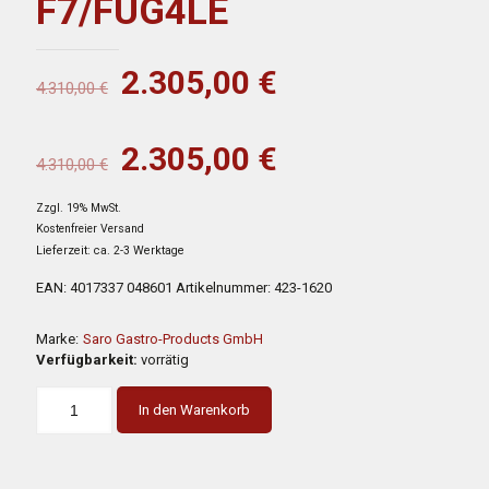
F7/FUG4LE
Ursprünglicher
Aktueller
2.305,00
€
4.310,00
€
Preis
Preis
war:
ist:
Ursprünglicher
Aktueller
2.305,00
€
4.310,00
€
4.310,00 €
2.305,00 €.
Preis
Preis
Zzgl. 19% MwSt.
war:
ist:
Kostenfreier Versand
4.310,00 €
2.305,00 €.
Lieferzeit: ca. 2-3 Werktage
EAN:
4017337 048601
Artikelnummer:
423-1620
Marke:
Saro Gastro-Products GmbH
Verfügbarkeit:
vorrätig
In den Warenkorb