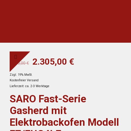
Ursprünglicher
Aktueller
2.305,00
€
4.310,00
€
Preis
Preis
Zzgl. 19% MwSt.
war:
ist:
Kostenfreier Versand
4.310,00 €
2.305,00 €.
Lieferzeit: ca. 2-3 Werktage
SARO Fast-Serie
Gasherd mit
Elektrobackofen Modell