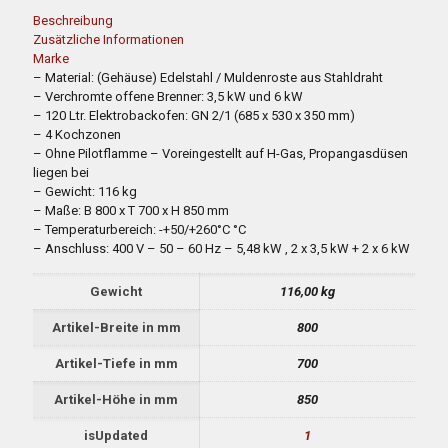
Beschreibung
Zusätzliche Informationen
Marke
– Material: (Gehäuse) Edelstahl / Muldenroste aus Stahldraht
– Verchromte offene Brenner: 3,5 kW und 6 kW
– 120 Ltr. Elektrobackofen: GN 2/1 (685 x 530 x 350 mm)
– 4 Kochzonen
– Ohne Pilotflamme – Voreingestellt auf H-Gas, Propangasdüsen
liegen bei
– Gewicht: 116 kg
– Maße: B 800 x T 700 x H 850 mm
– Temperaturbereich: -+50/+260°C °C
– Anschluss: 400 V – 50 – 60 Hz – 5,48 kW , 2 x 3,5 kW + 2 x 6 kW
Gewicht
116,00 kg
Artikel-Breite in mm
800
Artikel-Tiefe in mm
700
Artikel-Höhe in mm
850
isUpdated
1