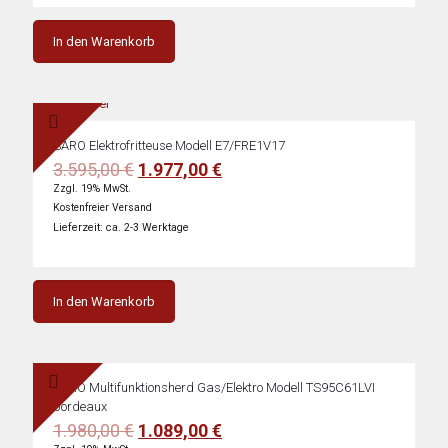
In den Warenkorb
SARO Elektrofritteuse Modell E7/FRE1V17
Ursprünglicher
Aktueller
3.595,00
€
1.977,00
€
Preis
Preis
Zzgl. 19% MwSt.
war:
ist:
Kostenfreier Versand
3.595,00 €
1.977,00 €.
Lieferzeit: ca. 2-3 Werktage
In den Warenkorb
SARO Multifunktionsherd Gas/Elektro Modell TS95C61LVI
bordeaux
Ursprünglicher
Aktueller
1.980,00
€
1.089,00
€