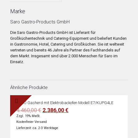
Marke
Saro Gastro-Products GmbH
Die Saro Gastro-Products GmbH ist Lieferant für
Großküchentechnik und Catering-Equipment und beliefert Kunden
in Gastronomie, Hotel, Catering und Großküchen. Sie ist weltweit
vertreten und bereits 46 Jahre als Partner des Fachhandels auf
dem Markt. Insgesamt sind über 2.000 Menschen für Saro im
Einsatz.
Ähnliche Produkte
SARO Gasherd mit Elektrobackofen Modell E7/KUPG4LE
Ursprünglicher
Aktueller
4.460,00
€
2.386,00
€
Preis
Preis
Zzgl. 19% MwSt.
war:
ist:
Kostenfreier Versand
4.460,00 €
2.386,00 €.
Lieferzeit: ca. 2-3 Werktage