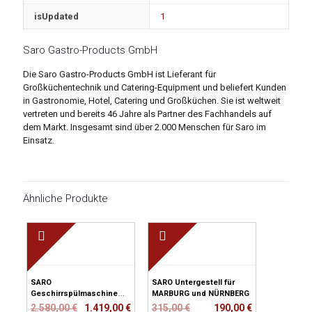
isUpdated
1
Saro Gastro-Products GmbH
Die Saro Gastro-Products GmbH ist Lieferant für
Großküchentechnik und Catering-Equipment und beliefert Kunden
in Gastronomie, Hotel, Catering und Großküchen. Sie ist weltweit
vertreten und bereits 46 Jahre als Partner des Fachhandels auf
dem Markt. Insgesamt sind über 2.000 Menschen für Saro im
Einsatz.
Ähnliche Produkte
SARO
SARO Untergestell für
Geschirrspülmaschine
MARBURG und NÜRNBERG
Modell MARBURG 400
Ursprünglicher
Aktueller
Ursprünglicher
Aktueller
2.580,00
€
1.419,00
€
315,00
€
190,00
€