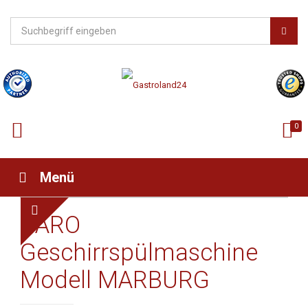
0
Menü
SARO
Geschirrspülmaschine
Modell MARBURG