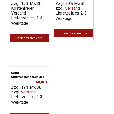
Zzgl. 19% MwSt.
Preis
Preis
Zzgl. 19% MwSt.
Preis
Preis
Kostenfreier
war:
ist:
zzgl.
Versand
war:
ist:
Versand
2.580,00 €
1.419,00 €.
Lieferzeit: ca. 2-3
315,00 €
190,00 €.
Lieferzeit: ca. 2-3
Werktage
Werktage
In den Warenkorb
In den Warenkorb
SARO
Spülmaschinenreiniger
Modell PRO 100
68,00
€
Zzgl. 19% MwSt.
zzgl.
Versand
Lieferzeit: ca. 2-3
Werktage