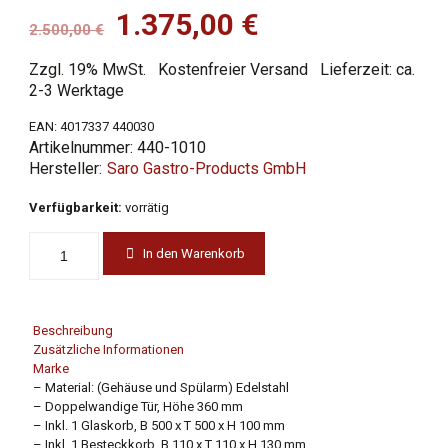
Ursprünglicher
Aktueller
1.375,00
€
2.500,00
€
Preis
Preis
Zzgl. 19% MwSt.
Kostenfreier Versand
Lieferzeit: ca.
war:
ist:
2-3 Werktage
2.500,00 €
1.375,00 €.
EAN:
4017337 440030
Artikelnummer:
440-1010
Saro Gastro-Products GmbH
Verfügbarkeit:
vorrätig
In den Warenkorb
Beschreibung
Zusätzliche Informationen
Marke
– Material: (Gehäuse und Spülarm) Edelstahl
– Doppelwandige Tür, Höhe 360 mm
– Inkl. 1 Glaskorb, B 500 x T 500 x H 100 mm
– Inkl. 1 Besteckkorb, B 110 x T 110 x H 130 mm