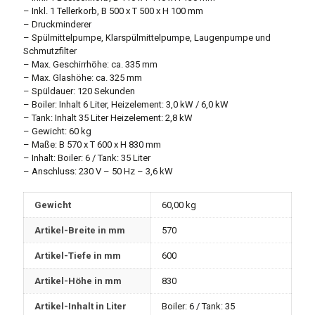
– Inkl. 1 Tellerkorb, B 500 x T 500 x H 100 mm
– Druckminderer
– Spülmittelpumpe, Klarspülmittelpumpe, Laugenpumpe und
Schmutzfilter
– Max. Geschirrhöhe: ca. 335 mm
– Max. Glashöhe: ca. 325 mm
– Spüldauer: 120 Sekunden
– Boiler: Inhalt 6 Liter, Heizelement: 3,0 kW / 6,0 kW
– Tank: Inhalt 35 Liter Heizelement: 2,8 kW
– Gewicht: 60 kg
– Maße: B 570 x T 600 x H 830 mm
– Inhalt: Boiler: 6 / Tank: 35 Liter
– Anschluss: 230 V – 50 Hz – 3,6 kW
Gewicht
60,00 kg
Artikel-Breite in mm
570
Artikel-Tiefe in mm
600
Artikel-Höhe in mm
830
Artikel-Inhalt in Liter
Boiler: 6 / Tank: 35