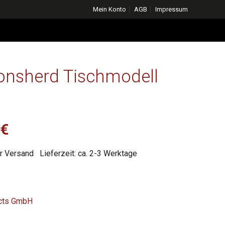
Mein Konto
AGB
Impressum
onsherd Tischmodell
licher
Aktueller
0
€
Preis
r Versand
Lieferzeit: ca. 2-3 Werktage
ist:
€
4.499,00 €.
ucts GmbH