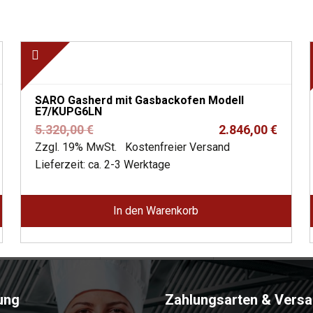
SARO Gasherd mit Gasbackofen Modell
E7/KUPG6LN
Ursprünglicher
Aktueller
5.320,00
€
2.846,00
€
Preis
Preis
Zzgl. 19% MwSt.
Kostenfreier Versand
war:
ist:
Lieferzeit: ca. 2-3 Werktage
5.320,00 €
2.846,00 €.
In den Warenkorb
ung
Zahlungsarten & Vers