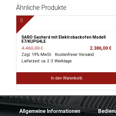
Ähnliche Produkte
SARO Gasherd mit Elektrobackofen Modell
E7/KUPG4LE
Ursprünglicher
Aktueller
4.460,00
€
2.386,00
€
Preis
Preis
Zzgl. 19% MwSt.
Kostenfreier Versand
war:
ist:
Lieferzeit: ca. 2-3 Werktage
4.460,00 €
2.386,00 €.
In den Warenkorb
Allgemeine Informationen
Bedien