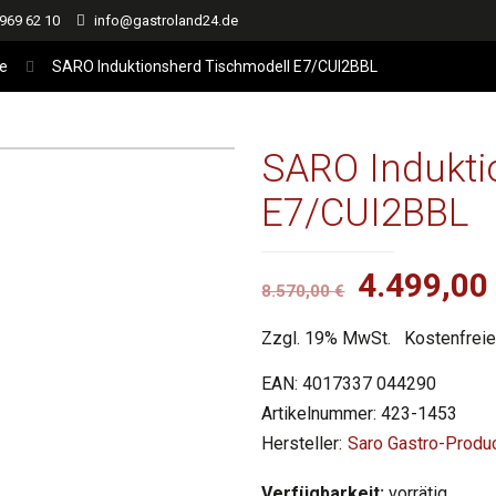
 969 62 10
info@gastroland24.de
ie
SARO Induktionsherd Tischmodell E7/CUI2BBL
SARO Indukti
E7/CUI2BBL
Ursprüng
4.499,0
8.570,00
€
Preis
Zzgl. 19% MwSt.
Kostenfreie
war:
8.570,00 
EAN:
4017337 044290
Artikelnummer:
423-1453
Saro Gastro-Prod
Verfügbarkeit:
vorrätig