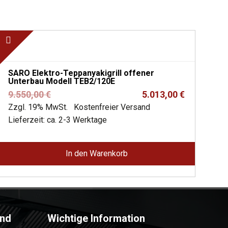
SARO Elektro-Teppanyakigrill offener
Unterbau Modell TEB2/120E
Ursprünglicher
Aktueller
9.550,00
€
5.013,00
€
Preis
Preis
Zzgl. 19% MwSt.
Kostenfreier Versand
war:
ist:
Lieferzeit: ca. 2-3 Werktage
9.550,00 €
5.013,00 €.
In den Warenkorb
and
Wichtige Information