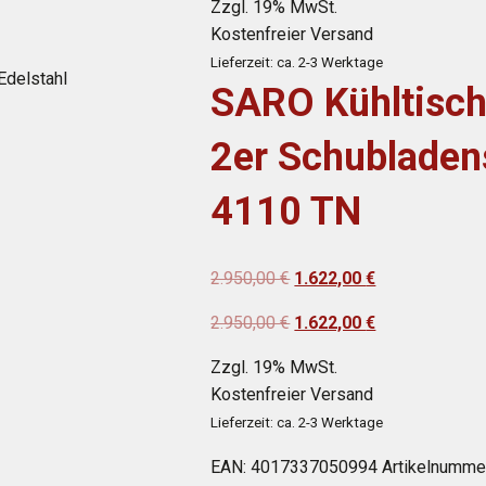
Zzgl. 19% MwSt.
war:
ist:
Kostenfreier Versand
2.950,00 €
1.622,00 €.
Lieferzeit: ca. 2-3 Werktage
Edelstahl
SARO Kühltisch
2er Schubladen
4110 TN
Ursprünglicher
Aktueller
2.950,00
€
1.622,00
€
Preis
Preis
Ursprünglicher
Aktueller
2.950,00
€
1.622,00
€
war:
ist:
Preis
Preis
2.950,00 €
1.622,00 €.
Zzgl. 19% MwSt.
war:
ist:
Kostenfreier Versand
2.950,00 €
1.622,00 €.
Lieferzeit: ca. 2-3 Werktage
EAN:
4017337050994
Artikelnumme