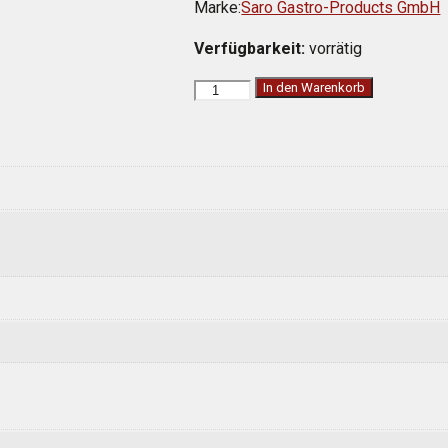
Marke:
Saro Gastro-Products GmbH
Verfügbarkeit:
vorrätig
SARO
In den Warenkorb
Kühltisch
mit
3
Türen
und
1x
2er
Schubladenset,
Modell
EGN
4110
TN
Menge