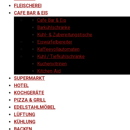
FLEISCHEREI
CAFE BAR & EIS
Cafe Bar & Eis
Barkühlschränke
Kühl- & Zubereitungstische
Eiswürfelbereiter
Kaffeevollautomaten
Kühl / Tiefkühlschränke
Kuchenvitrinen
Kitchen-Aid
SUPERMARKT
HOTEL
KOCHGERÄTE
PIZZA & GRILL
EDELSTAHLMÖBEL
LÜFTUNG
KÜHLUNG
BACKEN