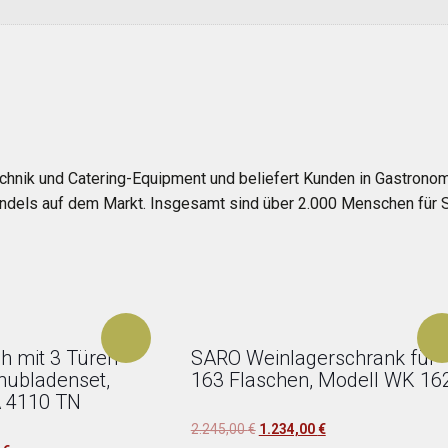
hnik und Catering-Equipment und beliefert Kunden in Gastronomie
andels auf dem Markt. Insgesamt sind über 2.000 Menschen für S
h mit 3 Türen
SARO Weinlagerschrank für
hubladenset,
163 Flaschen, Modell WK 16
 4110 TN
Ursprünglicher
Aktueller
2.245,00
€
1.234,00
€