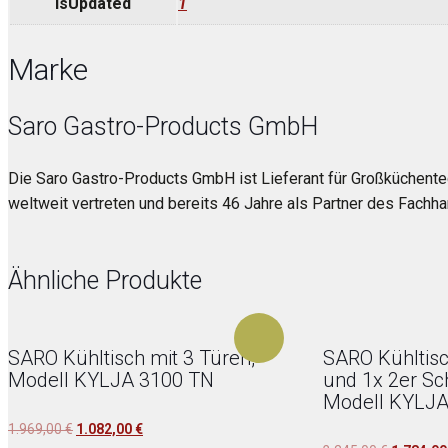
isUpdated
1
Marke
Saro Gastro-Products GmbH
Die Saro Gastro-Products GmbH ist Lieferant für Großküchentec
weltweit vertreten und bereits 46 Jahre als Partner des Fachh
Ähnliche Produkte
SARO Kühltisch mit 3 Türen,
SARO Kühltisc
Modell KYLJA 3100 TN
und 1x 2er Sc
Modell KYLJA
Ursprünglicher
Aktueller
1.969,00
€
1.082,00
€