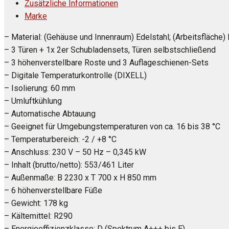
Zusätzliche Informationen
Marke
– Material: (Gehäuse und Innenraum) Edelstahl; (Arbeitsfläche) 
– 3 Türen + 1x 2er Schubladensets, Türen selbstschließend
– 3 höhenverstellbare Roste und 3 Auflageschienen-Sets
– Digitale Temperaturkontrolle (DIXELL)
– Isolierung: 60 mm
– Umluftkühlung
– Automatische Abtauung
– Geeignet für Umgebungstemperaturen von ca. 16 bis 38 °C
– Temperaturbereich: -2 / +8 °C
– Anschluss: 230 V – 50 Hz – 0,345 kW
– Inhalt (brutto/netto): 553/461 Liter
– Außenmaße: B 2230 x T 700 x H 850 mm
– 6 höhenverstellbare Füße
– Gewicht: 178 kg
– Kältemittel: R290
– Energieeffizienzklasse: D (Spektrum A+++ bis E)