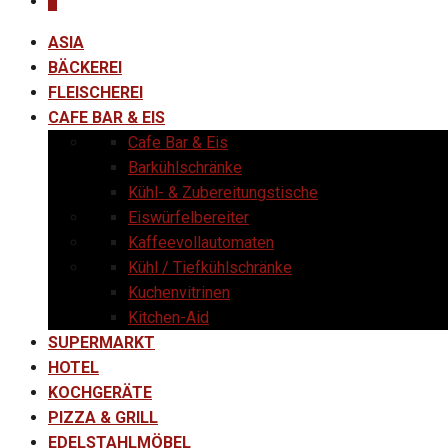
0
ASIA
BÄCKEREI
FLEISCHEREI
CAFE BAR & EIS
Cafe Bar & Eis
Barkühlschränke
Kühl- & Zubereitungstische
Eiswürfelbereiter
Kaffeevollautomaten
Kühl / Tiefkühlschränke
Kuchenvitrinen
Kitchen-Aid
SUPERMARKT
HOTEL
KOCHGERÄTE
PIZZA & GRILL
EDELSTAHLMÖBEL