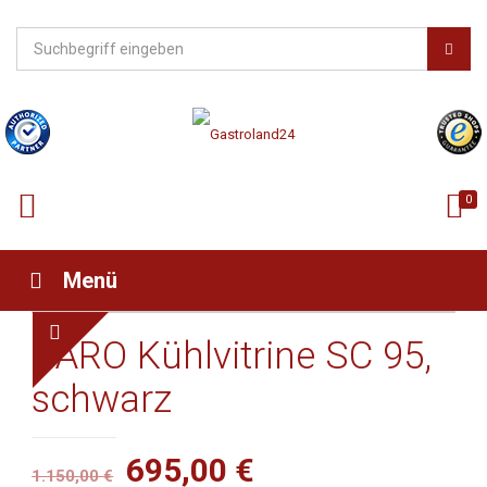
0
Menü
SARO Kühlvitrine SC 95,
schwarz
Ursprünglicher
Aktueller
695,00
€
1.150,00
€