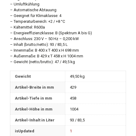
– Umluftkühlung
– Automatische Abtauung
– Geeignet für Klimaklasse: 4
– Temperaturbereich: +2 / +8 °C
– Kältemittel: R600a
– Energieeffizienzklasse: B (Spektrum A bis G)
– Anschluss: 230 V – 50 Hz – 0,200 kW
– Inhalt (brutto/netto): 93 / 83,5 L
– Innenmaße: B 400 x T 400 x H 698 mm
– Außenmaße: B 429 x T 458 x H 1004 mm
– Gewicht (netto/brutto): 47 / 49,5 kg
Gewicht
49,50 kg
Artikel-Breite in mm
429
Artikel-Tiefe in mm
458
Artikel-Höhe in mm
1004
Artikel-Inhalt in Liter
93 / 83,5
isUpdated
1