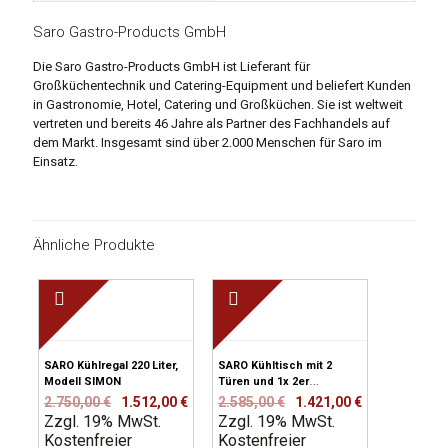
Saro Gastro-Products GmbH
Die Saro Gastro-Products GmbH ist Lieferant für
Großküchentechnik und Catering-Equipment und beliefert Kunden
in Gastronomie, Hotel, Catering und Großküchen. Sie ist weltweit
vertreten und bereits 46 Jahre als Partner des Fachhandels auf
dem Markt. Insgesamt sind über 2.000 Menschen für Saro im
Einsatz.
Ähnliche Produkte
SARO Kühlregal 220 Liter,
SARO Kühltisch mit 2
Modell SIMON
Türen und 1x 2er
Schubladenset, Modell
Ursprünglicher
Aktueller
Ursprünglicher
Aktueller
2.750,00
€
1.512,00
€
2.585,00
€
1.421,00
€
KYLJA 3110 TN
Zzgl. 19% MwSt.
Preis
Preis
Zzgl. 19% MwSt.
Preis
Preis
Kostenfreier
war:
ist:
Kostenfreier
war:
ist: