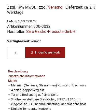
Preis
Preis
Zzgl. 19% MwSt.
zzgl.
Versand
Lieferzeit: ca. 2-3
war:
ist:
Werktage
1.150,00 €
695,00 €.
EAN:
4017337068760
Artikelnummer:
330-3032
Saro Gastro-Products GmbH
Verfügbarkeit:
vorrätig
In den Warenkorb
Beschreibung
Zusätzliche Informationen
Marke
– Material: (Gehäuse, Glasrahmen) Kunststoff, schwarz
– 4-seitig doppelverglast
– Tür und Bedienung auf einer Seite
– 3 höhenverstellbare Glasböden, B 357 x T 310 mm
– eingebaute LED-Innenbeleuchtung, separat schaltbar
– Digitale Temperaturkontrolle