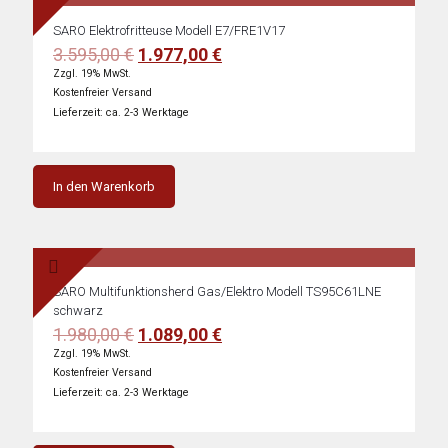
SARO Elektrofritteuse Modell E7/FRE1V17
Ursprünglicher
Aktueller
3.595,00
€
1.977,00
€
Preis
Preis
Zzgl. 19% MwSt.
war:
ist:
Kostenfreier Versand
3.595,00 €
1.977,00 €.
Lieferzeit: ca. 2-3 Werktage
In den Warenkorb
SARO Multifunktionsherd Gas/Elektro Modell TS95C61LNE
schwarz
Ursprünglicher
Aktueller
1.980,00
€
1.089,00
€
Preis
Preis
Zzgl. 19% MwSt.
war:
ist:
Kostenfreier Versand
1.980,00 €
1.089,00 €.
Lieferzeit: ca. 2-3 Werktage