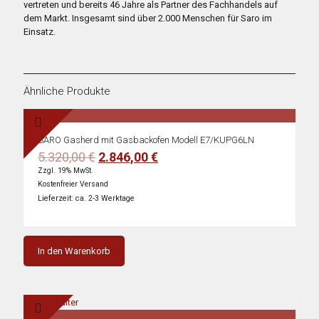
vertreten und bereits 46 Jahre als Partner des Fachhandels auf
dem Markt. Insgesamt sind über 2.000 Menschen für Saro im
Einsatz.
Ähnliche Produkte
SARO Gasherd mit Gasbackofen Modell E7/KUPG6LN
Ursprünglicher
Aktueller
5.320,00
€
2.846,00
€
Preis
Preis
Zzgl. 19% MwSt.
war:
ist:
Kostenfreier Versand
5.320,00 €
2.846,00 €.
Lieferzeit: ca. 2-3 Werktage
In den Warenkorb