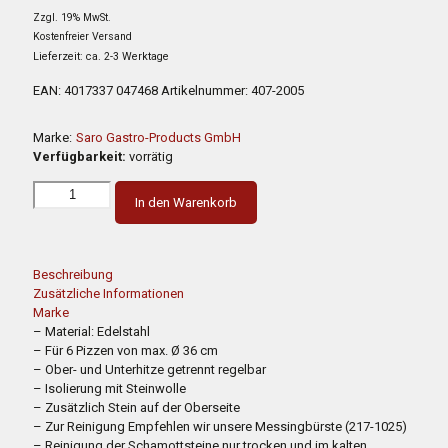
Preis
Preis
Zzgl. 19% MwSt.
war:
ist:
Kostenfreier Versand
3.220,00 €
1.771,00 €.
Lieferzeit: ca. 2-3 Werktage
EAN:
4017337 047468
Artikelnummer:
407-2005
Marke:
Saro Gastro-Products GmbH
Verfügbarkeit:
vorrätig
In den Warenkorb
Beschreibung
Zusätzliche Informationen
Marke
– Material: Edelstahl
– Für 6 Pizzen von max. Ø 36 cm
– Ober- und Unterhitze getrennt regelbar
– Isolierung mit Steinwolle
– Zusätzlich Stein auf der Oberseite
– Zur Reinigung Empfehlen wir unsere Messingbürste (217-1025)
– Reinigung der Schamottsteine nur trocken und im kalten