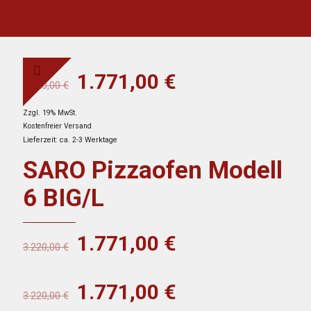
Ursprünglicher
Aktueller
1.771,00
€
3.220,00
€
Preis
Preis
Zzgl. 19% MwSt.
war:
ist:
Kostenfreier Versand
3.220,00 €
1.771,00 €.
Lieferzeit: ca. 2-3 Werktage
SARO Pizzaofen Modell
6 BIG/L
Ursprünglicher
Aktueller
1.771,00
€
3.220,00
€
Preis
Preis
war:
ist:
Ursprünglicher
Aktueller
1.771,00
€
3.220,00
€
3.220,00 €
1.771,00 €.