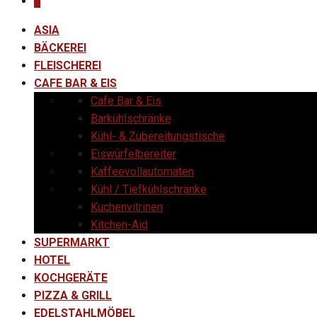
0
ASIA
BÄCKEREI
FLEISCHEREI
CAFE BAR & EIS
Cafe Bar & Eis
Barkühlschränke
Kühl- & Zubereitungstische
Eiswürfelbereiter
Kaffeevollautomaten
Kühl / Tiefkühlschränke
Kuchenvitrinen
Kitchen-Aid
SUPERMARKT
HOTEL
KOCHGERÄTE
PIZZA & GRILL
EDELSTAHLMÖBEL