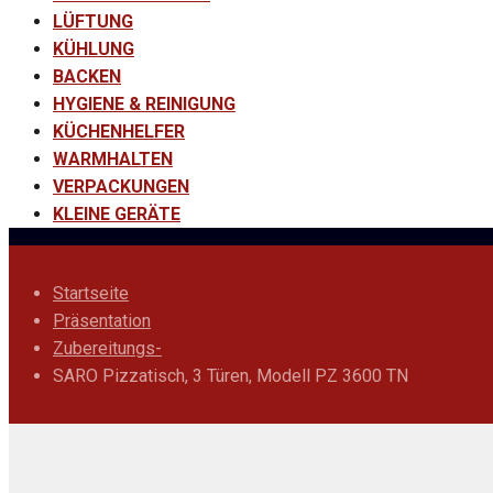
LÜFTUNG
KÜHLUNG
BACKEN
HYGIENE & REINIGUNG
KÜCHENHELFER
WARMHALTEN
VERPACKUNGEN
KLEINE GERÄTE
Startseite
Präsentation
Zubereitungs-
SARO Pizzatisch, 3 Türen, Modell PZ 3600 TN