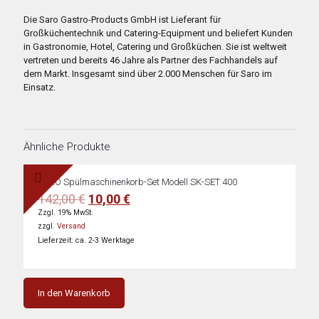
Die Saro Gastro-Products GmbH ist Lieferant für
Großküchentechnik und Catering-Equipment und beliefert Kunden
in Gastronomie, Hotel, Catering und Großküchen. Sie ist weltweit
vertreten und bereits 46 Jahre als Partner des Fachhandels auf
dem Markt. Insgesamt sind über 2.000 Menschen für Saro im
Einsatz.
Ähnliche Produkte
SARO Spülmaschinenkorb-Set Modell SK-SET 400
Ursprünglicher
Aktueller
142,00
€
10,00
€
Preis
Preis
Zzgl. 19% MwSt.
war:
ist:
zzgl.
Versand
142,00 €
10,00 €.
Lieferzeit: ca. 2-3 Werktage
In den Warenkorb