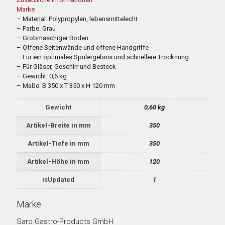
Marke
– Material: Polypropylen, lebensmittelecht
– Farbe: Grau
– Grobmaschiger Boden
– Offene Seitenwände und offene Handgriffe
– Für ein optimales Spülergebnis und schnellere Trocknung
– Für Gläser, Geschirr und Besteck
– Gewicht: 0,6 kg
– Maße: B 350 x T 350 x H 120 mm
Gewicht
0,60 kg
Artikel-Breite in mm
350
Artikel-Tiefe in mm
350
Artikel-Höhe in mm
120
isUpdated
1
Marke
Saro Gastro-Products GmbH