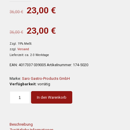
Ursprünglicher
Aktueller
23,00
€
36,00
€
Preis
Preis
war:
ist:
Ursprünglicher
Aktueller
23,00
€
36,00
€
36,00 €
23,00 €.
Preis
Preis
Zzgl. 19% MwSt.
war:
ist:
zzgl.
Versand
36,00 €
23,00 €.
Lieferzeit: ca. 2-3 Werktage
EAN:
4017337 039005
Artikelnummer:
174-5020
Marke:
Saro Gastro-Products GmbH
Verfügbarkeit:
vorrätig
In den Warenkorb
Beschreibung
Zusätzliche Informationen