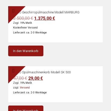
SARO Geschirrspülmaschine Modell MARBURG
Ursprünglicher
Aktueller
2.500,00
€
1.375,00
€
Preis
Preis
Zzgl. 19% MwSt.
war:
ist:
Kostenfreier Versand
2.500,00 €
1.375,00 €.
Lieferzeit: ca. 2-3 Werktage
In den Warenkorb
SARO Spülmaschinenkorb Modell SK 500
Ursprünglicher
Aktueller
47,00
€
29,00
€
Preis
Preis
Zzgl. 19% MwSt.
war:
ist:
zzgl.
Versand
47,00 €
29,00 €.
Lieferzeit: ca. 2-3 Werktage
In den Warenkorb