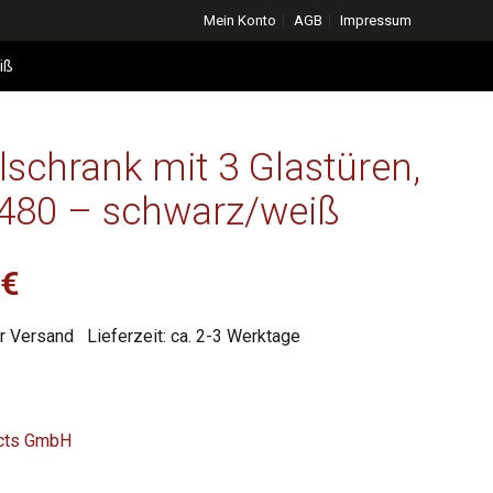
Mein Konto
AGB
Impressum
iß
schrank mit 3 Glastüren,
480 – schwarz/weiß
licher
Aktueller
0
€
Preis
r Versand
Lieferzeit: ca. 2-3 Werktage
ist:
€
2.862,00 €.
ucts GmbH