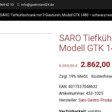
 969 62 10
info@gastroland24.de
SARO Tiefkühlschrank mit 3 Glastüren, Modell GTK 1480 – schwarz/we
SARO Tiefkühl
Modell GTK 1
Ursprüng
2.862,0
5.350,00
€
Preis
Zzgl. 19% MwSt.
Kostenfreie
war:
5.350,00 
EAN:
4017337048632
Artikelnummer:
453-1025
Saro Gastro-Prod
Verfügbarkeit:
vorrätig