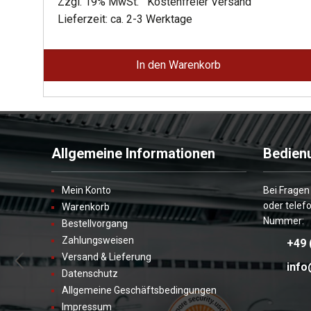
Preis
Preis
Zzgl. 19% MwSt.
Kostenfreier Versand
war:
ist:
Lieferzeit: ca. 2-3 Werktage
3.355,00 €
1.845,00 €.
In den Warenkorb
Allgemeine Informationen
Bedien
Mein Konto
Bei Fragen
oder telef
Warenkorb
Nummer:
Bestellvorgang
Zahlungsweisen
+49 
Versand & Lieferung
info
Datenschutz
Allgemeine Geschäftsbedingungen
Impressum