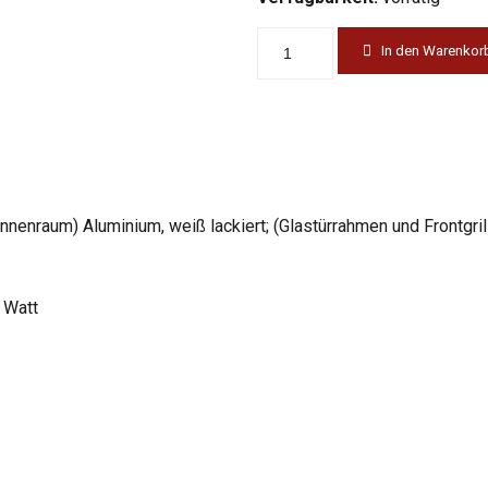
In den Warenkor
Innenraum) Aluminium, weiß lackiert; (Glastürrahmen und Frontgril
5 Watt