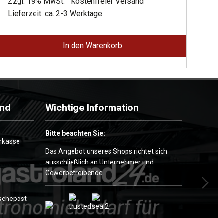
Preis
Preis
Zzgl. 19% MwSt.
Kostenfreier Versand
war:
ist:
Lieferzeit: ca. 2-3 Werktage
3.355,00 €
1.845,00 €.
In den Warenkorb
and
Wichtige Information
Bitte beachten Sie:
Das Angebot unseres Shops richtet sich
ausschließlich an Unternehmer und
Gewerbetreibende.