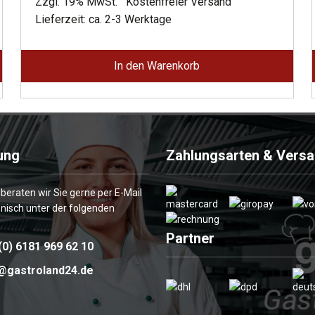
Preis
Preis
Zzgl. 19% MwSt.
Kostenfreier Versand
war:
ist:
Lieferzeit: ca. 2-3 Werktage
2.624,00 €
1.443,00 €.
In den Warenkorb
ung
Zahlungsarten & Vers
 beraten wir Sie gerne per E-Mail
onisch unter der folgenden
Partner
(0) 6181 969 62 10
@gastroland24.de