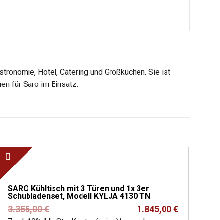
tronomie, Hotel, Catering und Großküchen. Sie ist
en für Saro im Einsatz.
SARO Kühltisch mit 3 Türen und 1x 3er
Schubladenset, Modell KYLJA 4130 TN
Ursprünglicher
Aktueller
3.355,00
€
1.845,00
€